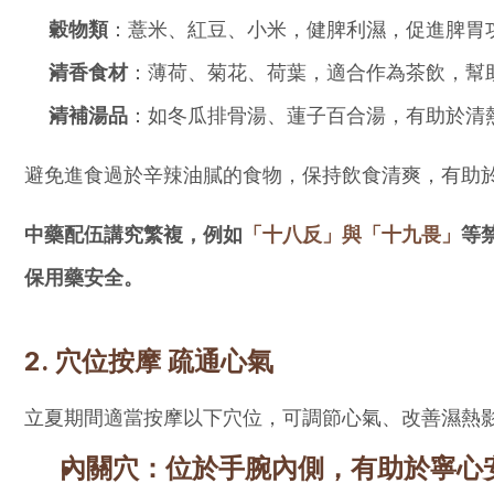
穀物類
：薏米、紅豆、小米，健脾利濕，促進脾胃
清香食材
：薄荷、菊花、荷葉，適合作為茶飲，幫
清補湯品
：如冬瓜排骨湯、蓮子百合湯，有助於清
避免進食過於辛辣油膩的食物，保持飲食清爽，有助
中藥配伍講究繁複，例如
「十八反」與「十九畏」
等
保用藥安全。
2. 穴位按摩 疏通心氣
立夏期間適當按摩以下穴位，可調節心氣、改善濕熱
內關穴
：位於手腕內側，有助於寧心