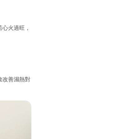
若心火過旺，
效改善濕熱對