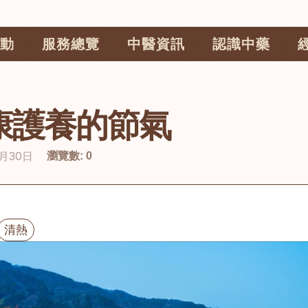
動
服務總覽
中醫資訊
認識中藥
康護養的節氣
2月30日
瀏覽數:
0
清熱