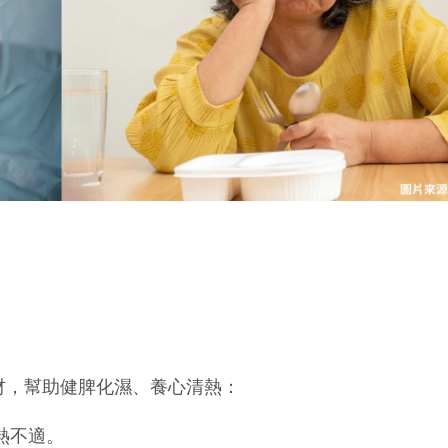
材，幫助健脾化濕、養心清熱：
熱不適。