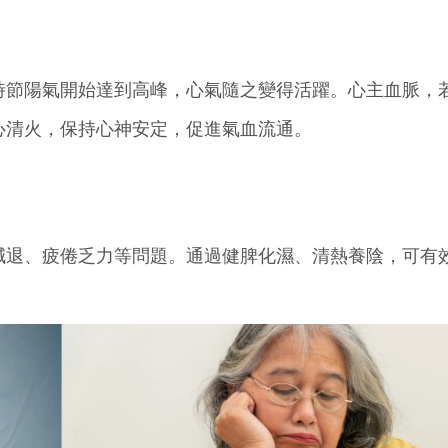
時節陽氣開始達到高峰，心氣隨之變得活躍。心主血脈，
心清火，保持心神安定，促進氣血流通。
減退、疲倦乏力等問題。通過健脾化濕、清熱養陰，可有