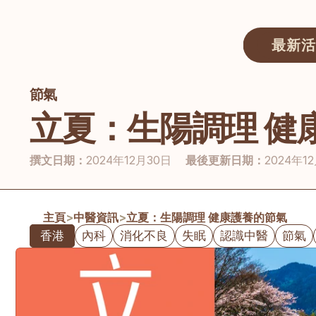
最新活
節氣
醫師匯ECWAY｜香港中醫資訊及服務平台
立夏：生陽調理 健
撰文日期：
2024年12月30日
最後更新日期：
2024年1
主頁
>
中醫資訊
>
立夏：生陽調理 健康護養的節氣
香港
內科
消化不良
失眠
認識中醫
節氣