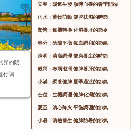
立春：陽氣生發 順時而養的春季開端
雨水：萬物萌動 健脾祛濕的時節
驚蟄：氣機轉換 化濕養肝的節令
春分：陰陽平衡 氣血調和的節氣
清明：清潔調理 健康養生的時節
然界的陽
穀雨：春雨滋潤 健脾養肝的節氣
進行調
小滿：調養健脾 夏季過渡的節氣
芒種：生機調理 健脾化濕的節氣
夏至：清心降火 平衡調理的節氣
小暑：清熱養生 健脾防暑的節氣