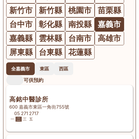
新竹市
新竹縣
桃園市
苗栗縣
台中市
彰化縣
南投縣
嘉義市
嘉義縣
雲林縣
台南市
高雄市
屏東縣
台東縣
花蓮縣
全嘉義市
東區
西區
可供預約
高銘中醫診所
600 嘉義市東區一角街755號
05 271 2717
一
二
三
五