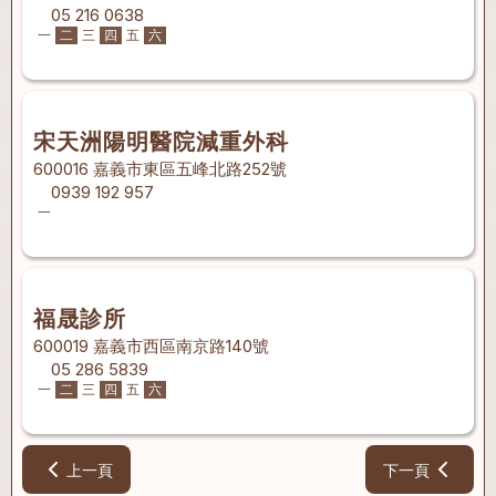
05 216 0638
一
二
三
四
五
六
宋天洲陽明醫院減重外科
600016 嘉義市東區五峰北路252號
0939 192 957
一
福晟診所
600019 嘉義市西區南京路140號
05 286 5839
一
二
三
四
五
六
上一頁
下一頁