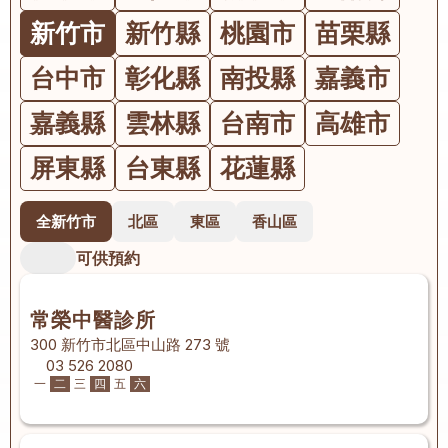
新竹市
新竹縣
桃園市
苗栗縣
台中市
彰化縣
南投縣
嘉義市
嘉義縣
雲林縣
台南市
高雄市
屏東縣
台東縣
花蓮縣
全新竹市
北區
東區
香山區
可供預約
常榮中醫診所
300 新竹市北區中山路 273 號
03 526 2080
一
二
三
四
五
六